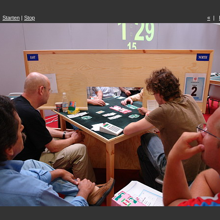
:
Starten
|
Stop
«
|