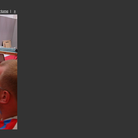
Home
|
»