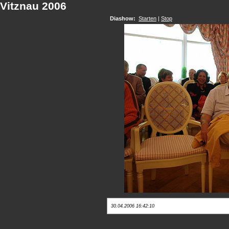
Vitznau 2006
Diashow:
Starten
|
Stop
30.04.2006 16:42:10