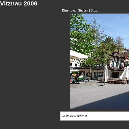
Vitznau 2006
Diashow:
Starten
|
Stop
01.05.2006 11:57:00